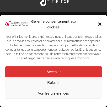
TIK TOK
Gérer le consentement aux
cookies
Marseille
Pour offrir les meilleures expériences, nous utilisons des technologies telles
+33 (0)4 96 10 24 60
que les cookies pour stocker et/ou accéder aux informations des appareils.
72-74 Rue Saint Suffren, 13006, Marseille
Le fait de consentir à ces technologies nous permettra de traiter des
Aix-en-Provence
données telles que le comportement de navigation ou les ID uniques sur ce
site. Le fait de ne pas consentir ou de retirer son consentement peut avoir
+33 (0)4 96 10 24 62
un effet négatif sur certaines caractéristiques et fonctions.
47 Bd de la République, 13100 Aix-en-Provence
Accepter
En cas de besoin d'adaptation nos référents handicap se
Refuser
tiennent à votre disposition.
Voir les préférences