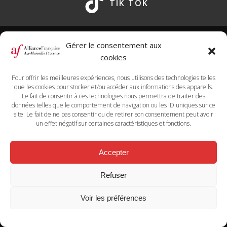
TIK TOK
Gérer le consentement aux
cookies
Marseille
Pour offrir les meilleures expériences, nous utilisons des technologies telles
+33 (0)4 96 10 24 60
que les cookies pour stocker et/ou accéder aux informations des appareils.
72-74 Rue Saint Suffren, 13006, Marseille
Le fait de consentir à ces technologies nous permettra de traiter des
Aix-en-Provence
données telles que le comportement de navigation ou les ID uniques sur ce
site. Le fait de ne pas consentir ou de retirer son consentement peut avoir
+33 (0)4 96 10 24 62
un effet négatif sur certaines caractéristiques et fonctions.
47 Bd de la République, 13100 Aix-en-Provence
Accepter
En cas de besoin d'adaptation nos référents handicap se
Refuser
tiennent à votre disposition.
Voir les préférences